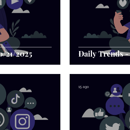
o/21/2025
Daily Trends 
15 ago