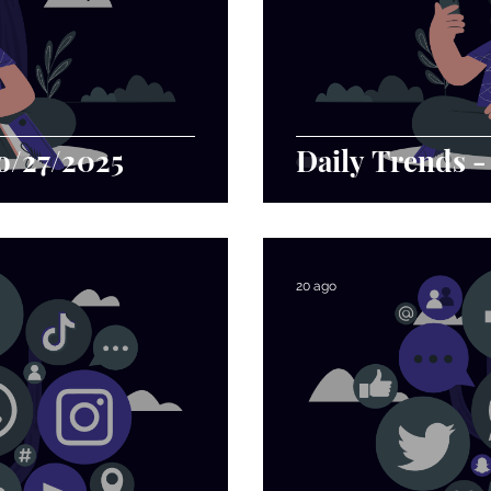
o/27/2025
Daily Trends 
20 ago