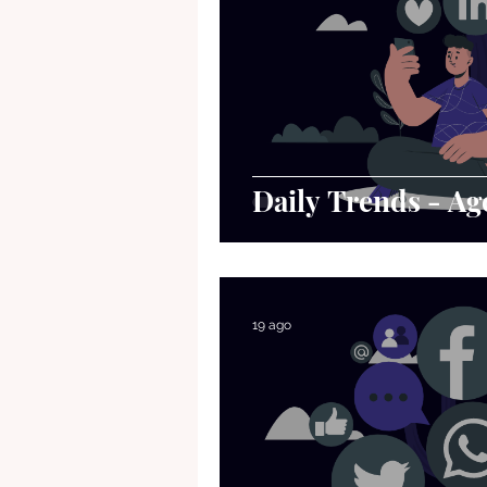
Daily Trends - Ag
19 ago