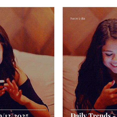
Noticias
TrendLab Mensual
Newsletter Semanal
hace 1 día
p/12/2025
Daily Trends -