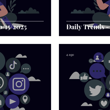
o/15/2025
Daily Trends -
4 ago