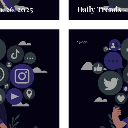
go/26/2025
Daily Trends -
19 ago