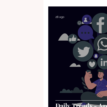
Tendencias
Listenings
28 ago
Daily Trends - A