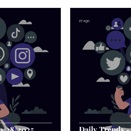
Noticias
TrendLab Mensual
Newsletter Semanal
27 ago
go/28/2025
Daily Trends -