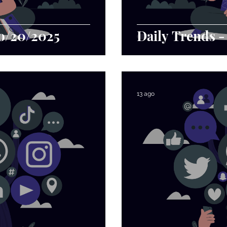
go/20/2025
Daily Trends -
13 ago