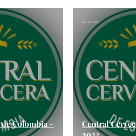
Noticias
TrendLab Mensual
Newsletter Semanal
14 jun 2023
 de Colombia -
Central Cervec
2023