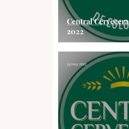
Central Cervecera
2022
19 may 2022