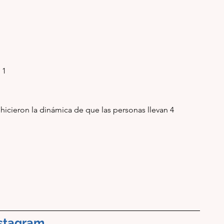
: 1
icieron la dinámica de que las personas llevan 4 
stagram