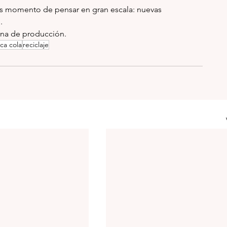
s momento de pensar en gran escala: nuevas 
.
ena de producción.
ca cola
reciclaje