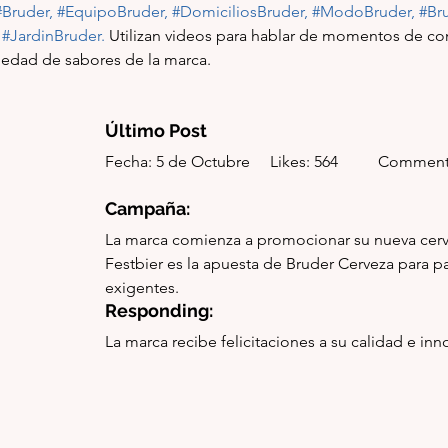
#Bruder
, 
#EquipoBruder
, 
#DomiciliosBruder
, 
#ModoBruder
, 
#Br
#JardinBruder
. 
Utilizan videos para hablar de momentos de co
ariedad de sabores de la marca. 
Último Post
Fecha: 5 de Octubre     Likes: 564          Comment
Campaña:
La marca comienza a promocionar su nueva cerve
Festbier es la apuesta de Bruder Cerveza para p
exigentes. 
Responding:
La marca recibe felicitaciones a su calidad e inn