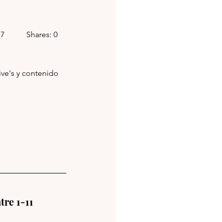
          Shares: 0
ive's y contenido 
Entre 1-11