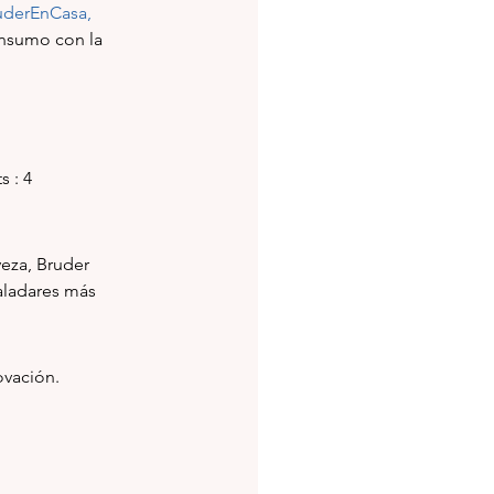
uderEnCasa
, 
nsumo con la 
s : 4
za, Bruder 
aladares más 
ovación. 