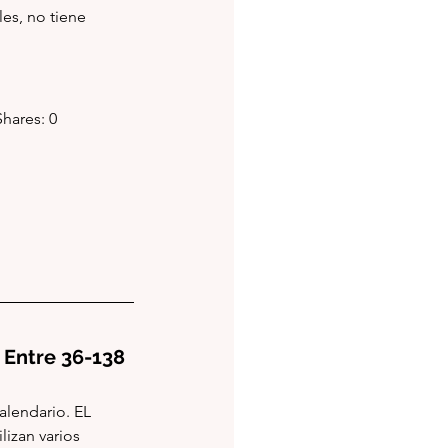
les, no tiene 
 Shares: 0
kes: Entre 36-138
lendario. EL 
izan varios 