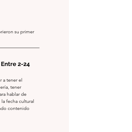
ieron su primer 
es: Entre 2-24
Promocionan la cerveza y también el pubs de la cerveza su contenido busca incentivar a tener el 
ría, tener 
ra hablar de 
 fecha cultural 
ado contenido 