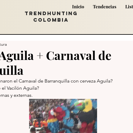
Inicio
Tendencias
Lis
TRENDHUNTING
COLOMBIA
tura
Aguila + Carnaval de
illa
onaron el Carnaval de Barranquilla con cerveza Aguila? 
 el Vacilón Aguila?
ernas y externas. 