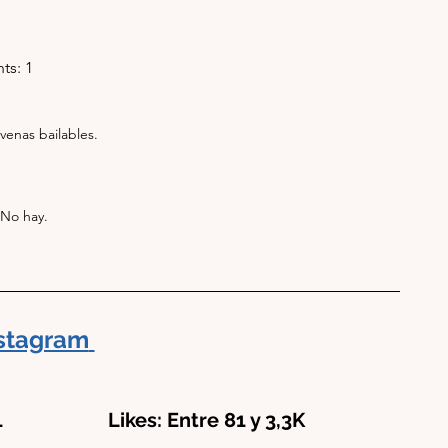
ts: 1 
enas bailables. 
                                                                                     No hay.  
stagram
                   Likes: Entre 81 y 3,3K