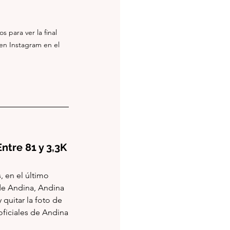
 para ver la final 
en Instagram en el 
Seguidores: 98,3K                Posts: 111                     Likes: Entre 81 y 3,3K 
 en el último 
de Andina, Andina 
quitar la foto de 
ficiales de Andina 