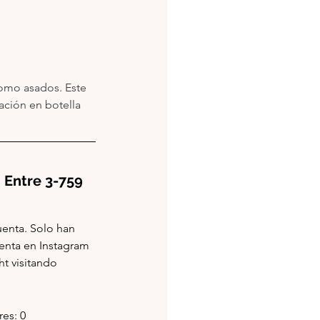
mo asados. Este 
ción en botella 
kes: Entre 3-759
enta. Solo han 
enta en Instagram 
t visitando 
ares: 0