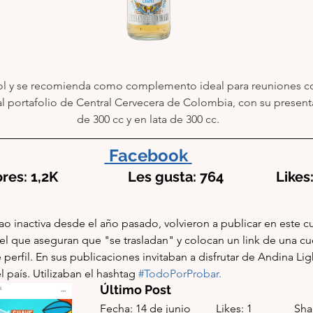
ol y se recomienda como complemento ideal para reuniones co
 portafolio de Central Cervecera de Colombia, con su presenta
de 300 cc y en lata de 300 cc.
Facebook
s: 1,2K                    Les gusta: 764               Li
 inactiva desde el año pasado, volvieron a publicar en este cu
el que aseguran que "se trasladan" y colocan un link de una cu
perfil. En sus publicaciones invitaban a disfrutar de Andina Ligh
 país. Utilizaban el hashtag 
#TodoPorProbar
. 
Último Post
Fecha: 14 de junio         Likes: 1               Sh