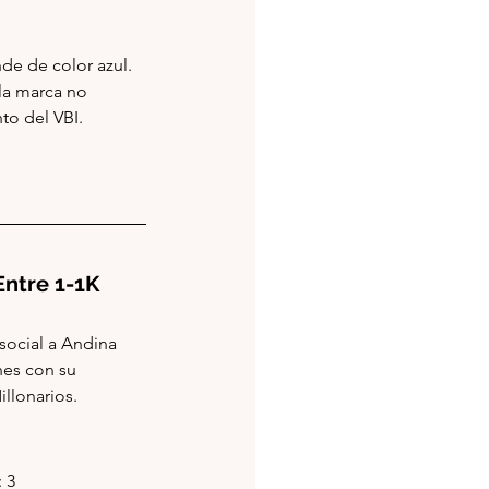
de de color azul. 
la marca no 
to del VBI.
: Entre 1-1K
social a Andina 
es con su 
llonarios.
: 3