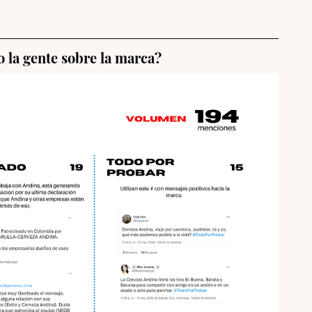
                         Colombia.                                                    
 la gente sobre la marca?