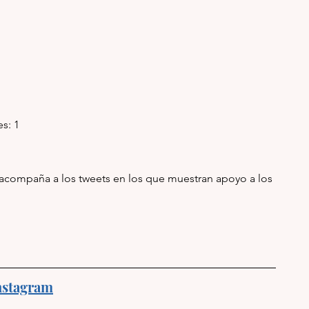
es: 1
 acompaña a los tweets en los que muestran apoyo a los 
nstagram