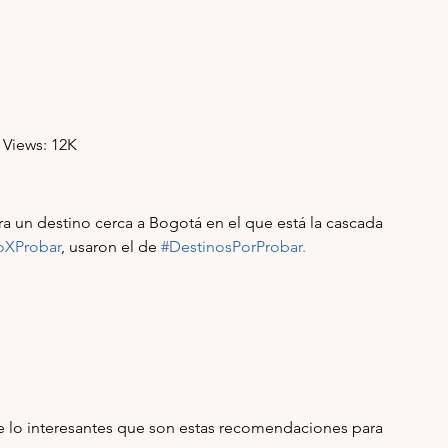
   Views: 12K
tra un destino cerca a Bogotá en el que está la cascada 
oXProbar
, usaron el de
#DestinosPorProbar
.
e lo interesantes que son estas recomendaciones para 