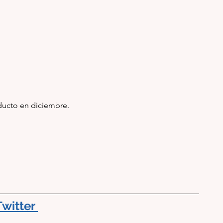
ducto en diciembre.  
Twitter