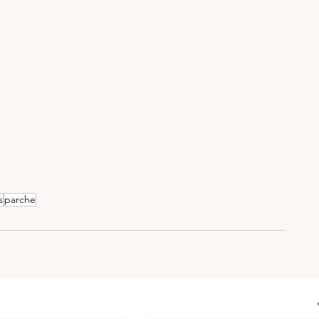
s
parche