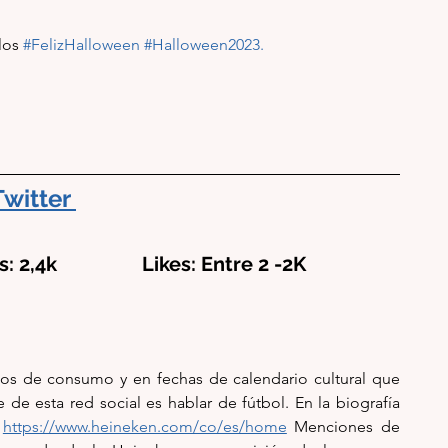
los 
#FelizHalloween
#Halloween2023
.
Twitter
: 2,4k                 Likes: Entre 2 -2K
os de consumo y en fechas de calendario cultural que 
e esta red social es hablar de fútbol. En la biografía 
 
https://www.heineken.com/co/es/home
 Menciones de 