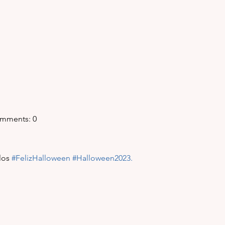
 Comments: 0
los 
#FelizHalloween
#Halloween2023
.