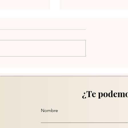
Los Paisas
 II
¿Te podemo
Nombre