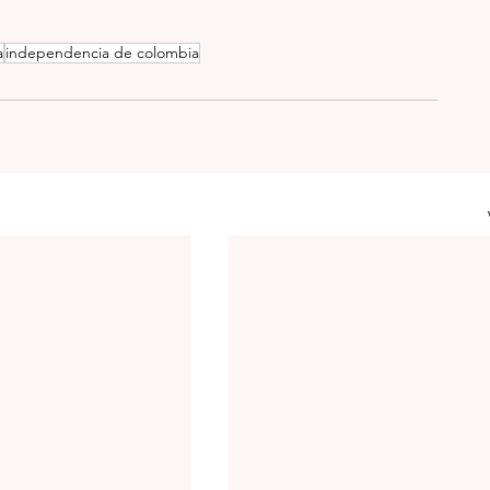
a
independencia de colombia