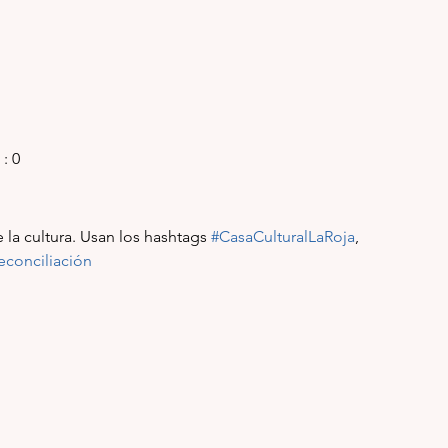
 : 0
la cultura. Usan los hashtags 
#CasaCulturalLaRoja
, 
conciliación