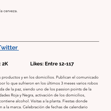
a cerveza.
Twitter
 2K                  Likes: Entre 12-117
productos y en los domicilios. Publican el comunicado 
, por lo que sufrieron en los últimos 3 meses varios robos 
a de la paz, siendo uno de los passion points de la 
ades Roja y Negra, activación de los domicilios, 
ntiene alcohol. Visitas a la planta. Fiestas donde 
 a la marca. Celebración de fechas de calendario 