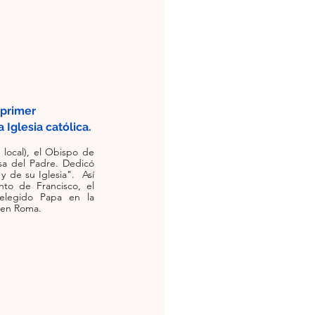
primer 
 Iglesia católica. 
local), el Obispo de 
sa del Padre. Dedicó 
y de su Iglesia".  Así 
nto de Francisco, el 
elegido Papa en la 
s en Roma.