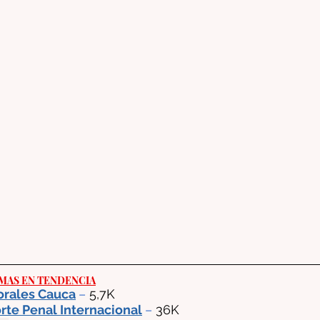
MAS EN TENDENCIA
rales Cauca
– 
5,7K
rte Penal Internacional
–
 36K 