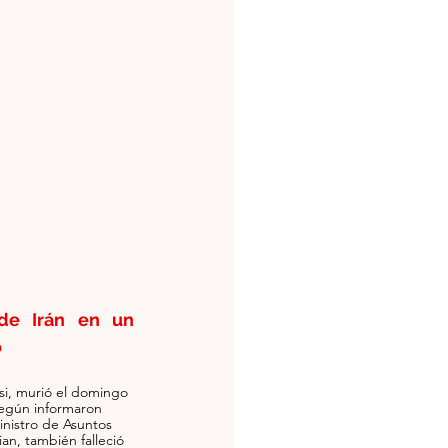
de Irán en un 
o
si, murió el domingo 
egún informaron 
inistro de Asuntos 
an, también falleció 