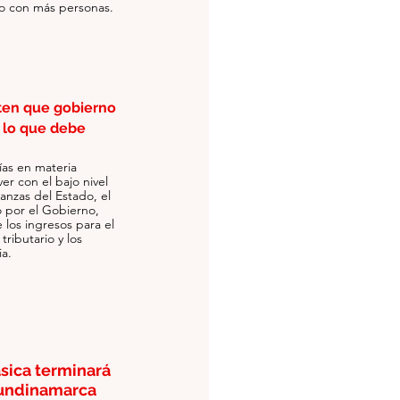
to con más personas.
ten que gobierno 
 lo que debe 
ías en materia 
r con el bajo nivel 
anzas del Estado, el 
 por el Gobierno, 
 los ingresos para el 
ibutario y los 
ia.
sica terminará 
undinamarca