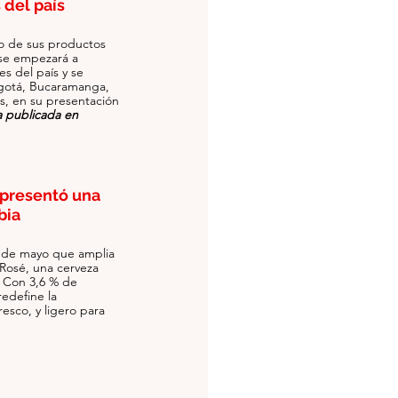
 del país
o de sus productos 
 se empezará a 
es del país y se 
gotá, Bucaramanga, 
s, en su presentación 
a publicada en 
presentó una 
bia
 de mayo que amplia 
 Rosé, una cerveza 
. Con 3,6 % de 
redefine la 
esco, y ligero para 