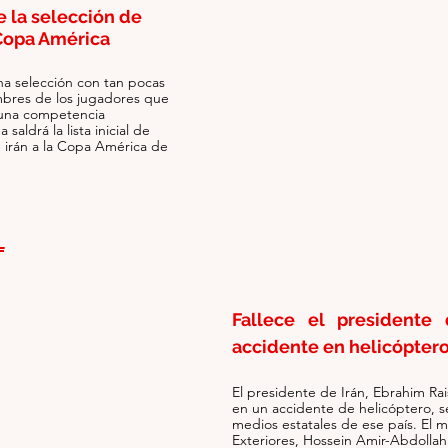
 la selección de 
Copa América
a selección con tan pocas 
bres de los jugadores que 
una competencia 
saldrá la lista inicial de 
 irán a la Copa América de 
L
Fallece el presidente 
accidente en helicópter
El presidente de Irán, Ebrahim Rai
en un accidente de helicóptero, s
medios estatales de ese país. El m
Exteriores, Hossein Amir-Abdollahi