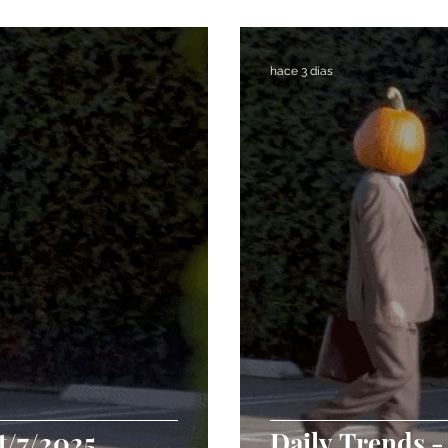
Noticias
TrendLab Mensual
Newsletter Semanal
hace 3 días
t/7/2025
Daily Trends -