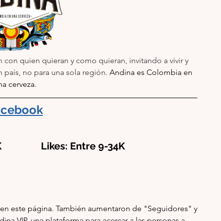
 con quien quieran y como quieran, invitando a vivir y 
 país, no para una sola región. 
Andina es Colombia en 
na cerveza.
acebook
              Likes: Entre 9-34K
en este página. También aumentaron de "Seguidores" y 
dina VIP, una plataforma para acercar a las personas a 