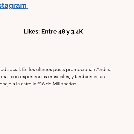
stagram
              Likes: Entre 48 y 3,4K  
ed social.
 En los últimos posts promocionan Andina 
sonas con experiencias musicales, y también están 
je a la estrella 
#16
 de Millonarios.