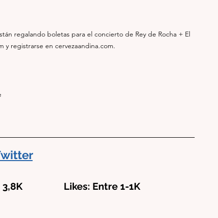
están regalando boletas para el concierto de Rey de Rocha + El 
m y registrarse en 
cervezaandina.com
. 
witter
3,8K                 Likes: Entre 1-1K