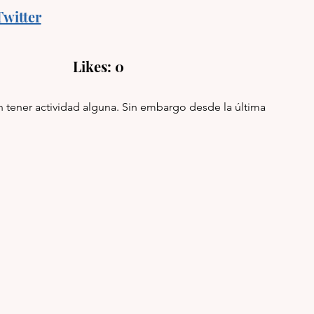
Twitter
                   Likes: 0
in tener actividad alguna. Sin embargo desde la última 