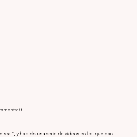
 Comments: 0
real", y ha sido una serie de videos en los que dan 