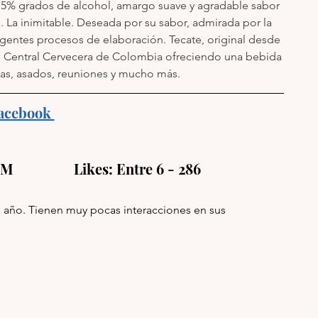
4,5% grados de alcohol, amargo suave y agradable sabor 
l. La inimitable. Deseada por su sabor, admirada por la 
gentes procesos de elaboración. Tecate, original desde 
e Central Cervecera de Colombia ofreciendo una bebida 
tas, asados, reuniones y mucho más.
acebook 
M                 Likes: Entre 6 - 286
e año. Tienen muy pocas interacciones en sus 