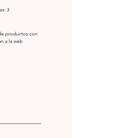
es: 3
de productos con 
precios del 2022. Más información envían a la web 