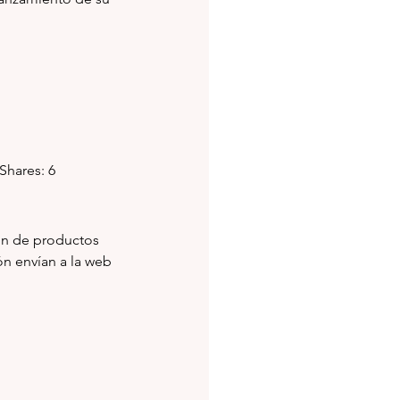
 Shares: 6
ón de productos 
con precios del 2022. Más información envían a la web 