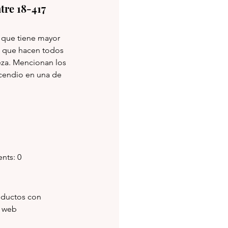
ntre 18-417      
 que tiene mayor 
l que hacen todos 
za. Mencionan los 
cendio en una de 
ents: 0
oductos con 
precios del 2022. Más información envían a la web 