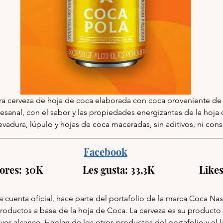
era cerveza de hoja de coca elaborada con coca proveniente de c
esanal, con el sabor y las propied
ades energizantes de la hoja 
evadura, lúpulo y hojas de coca maceradas, sin aditivos, ni cons
Facebook
es: 30K                Les gusta: 33,3K                  Li
 cuenta oficial, hace parte del portafolio de la marca Coca Nasa 
roductos a base de la hoja de Coca. La cerveza es su producto es
yor alcance. 
Hablan de los otros productos del portafolio y el 