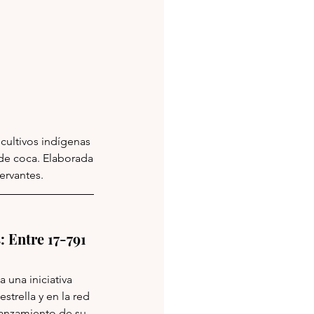
ultivos indígenas 
de coca. Ela
borada 
ervantes.
kes: Entre 17-791
una iniciativa 
trella y en la red 
lanzamiento de su 