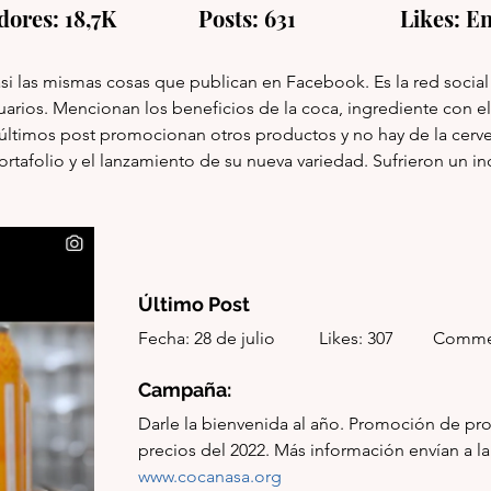
res: 18,7K               Posts: 631                   Likes: E
si las mismas cosas que publican en Facebook. Es la red social
arios. 
Mencionan los beneficios de la coca, ingrediente con e
 últimos post promocionan otros productos y no hay de la cerve
rtafolio y el lanzamiento de su nueva variedad. Sufrieron un in
Último Post
Fecha: 28 de julio          Likes: 307         Comm
Campaña: 
Darle la bienvenida al año. Promoción de pr
www.cocanasa.org