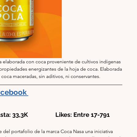
a elaborada con coca proveniente de cultivos indígenas 
 propied
ades energizantes de la hoja de coca. Ela
borada 
 coca maceradas, sin aditivos, ni conservantes.
acebook
ta: 33,3K                  Likes: Entre 17-791
e del portafolio de la marca Coca Nasa una iniciativa 