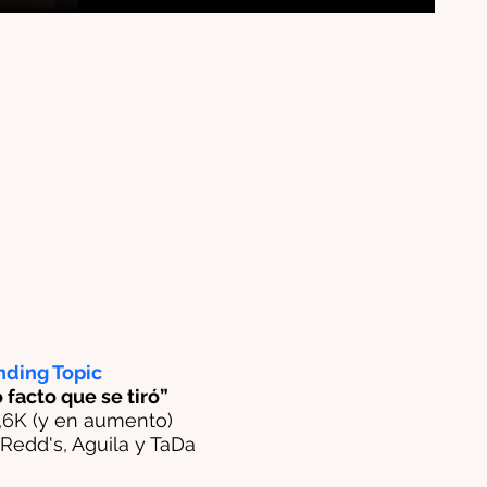
nding Topic
facto que se tiró”
,6K (y en aumento)
 Redd's, Aguila y TaDa