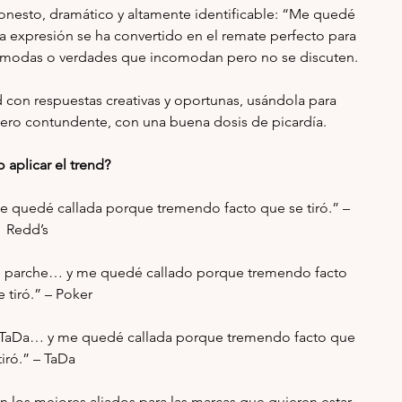
honesto, dramático y altamente identificable: “Me quedé 
a expresión se ha convertido en el remate perfecto para 
cómodas o verdades que incomodan pero no se discuten.
con respuestas creativas y oportunas, usándola para 
pero contundente, con una buena dosis de picardía.
aplicar el trend?
 quedé callada porque tremendo facto que se tiró.” – 
Redd’s
 el parche… y me quedé callado porque tremendo facto 
 tiró.” – Poker
on TaDa… y me quedé callada porque tremendo facto que 
tiró.” – TaDa
n los mejores aliados para las marcas que quieren estar 