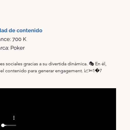
dad de contenido
nce: 700 K 
rca: Poker
es sociales gracias a su divertida dinámica. 🎭 En él, 
ar el contenido para generar engagement. 📈✄1�7