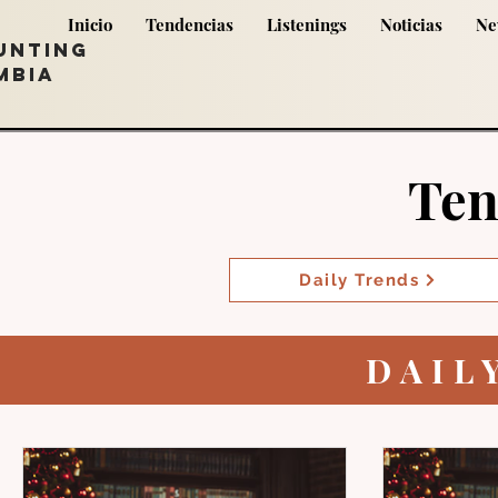
Inicio
Tendencias
Listenings
Noticias
Ne
UNTING
MBIA
Ten
Daily Trends
DAIL