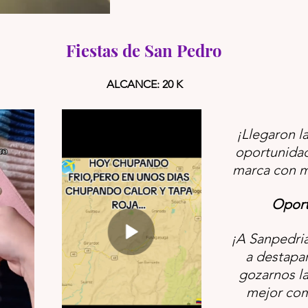
Fiestas de San Pedro 
ALCANCE: 20 K 
¡Llegaron la
oportunidad 
marca con m
Oport
¡A Sanpedria
a destapar 
gozarnos la 
mejor co