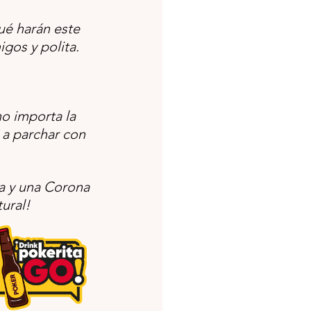
é harán este 
igos y polita. 
o importa la 
r a parchar con 
ya y una Corona 
tural!