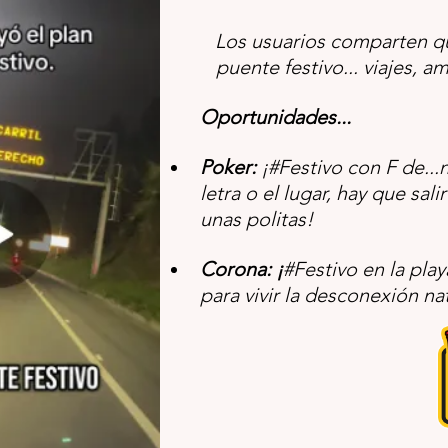
Los usuarios comparten qu
puente festivo... viajes, am
Oportunidades...
Poker: 
¡#Festivo con F de...n
letra o el lugar, hay que sali
unas politas!
Corona: ¡
#Festivo
 en la pla
para vivir la desconexión na