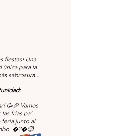
s fiestas! Una 
única para la 
ás sabrosura...
unidad:
r! 🥳🎉 Vamos 
las frías pa’ 
feria junto al 
mbo. �?�🥵