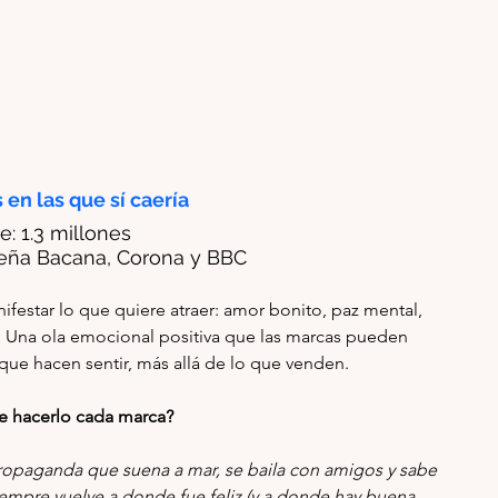
en las que sí caería
e: 
1.3 
millones
teña Bacana, Corona y BBC
festar lo que quiere atraer: amor bonito, paz mental, 
 Una ola emocional positiva que las marcas pueden 
que hacen sentir, más allá de lo que venden.
 hacerlo cada marca?
propaganda que suena a mar, se baila con amigos y sabe 
mpre vuelve a donde fue feliz (y a donde hay buena 