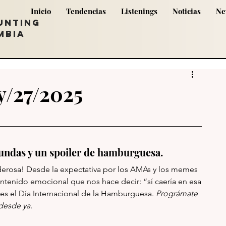
Inicio
Tendencias
Listenings
Noticias
Ne
UNTING
MBIA
y/27/2025
undas y un spoiler de hamburguesa.
erosa! Desde la expectativa por los AMAs y los memes 
contenido emocional que nos hace decir: “sí caería en esa 
 el Día Internacional de la Hamburguesa. 
Prográmate 
desde ya.