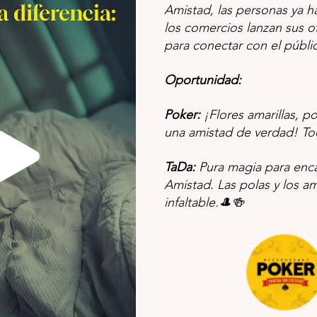
Amistad, las personas ya ha
los comercios lanzan sus of
para conectar con el públi
Oportunidad:
Poker: 
¡Flores amarillas, pol
una amistad de verdad! To
TaDa: 
Pura magia para enca
Amistad. Las polas y los am
infaltable.🎩🍻 