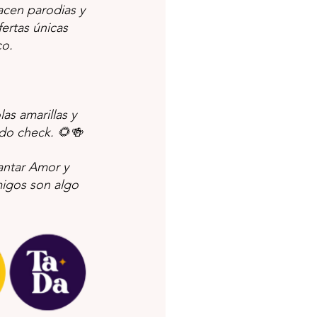
cen parodias y 
ertas únicas 
co.
as amarillas y 
do check. 🌻🍻
ntar Amor y 
igos son algo 