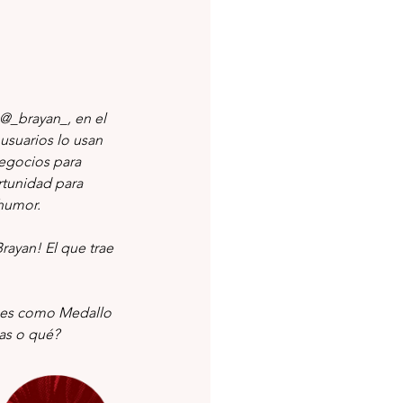
@_brayan_, en el 
usuarios lo usan 
egocios para 
tunidad para 
humor.
rayan! El que trae 
s es como Medallo 
las o qué? 